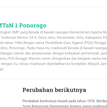
TsN 1 Ponorogo
tingkat SMP yang berada di bawah naungan Kementerian Agama Re
al Sudirman Nomor 24 A, Desa Jetis, Kecamatan Jetis, Kabupaten P
pada tahun 1964 dengan nama Pendidikan Guru Agama (PGA) Ronggo 
, Jetis, Ponorogo. Pada masa itu, madrasah berada di bawah naunga
mbangan zaman dan penyesuaian dengan kebijakan pemerintah, pad
ama, PGA Ronggo Warsito resmi dinegerikan dan berganti nama me
dengan itu, lokasi madrasah dipindahkan ke kompleks Masjid Jam
go.
Perubahan berikutnya
Perubahan berikutnya terjadi pada tahun 1970. Berda
Surat Keputusan Departemen Agama, nama madrasa