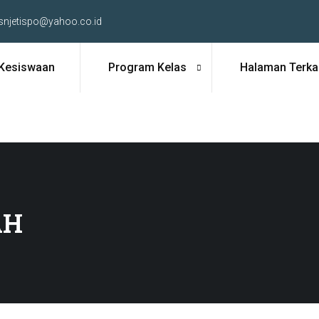
snjetispo@yahoo.co.id
Kesiswaan
Program Kelas
Halaman Terkai
AH