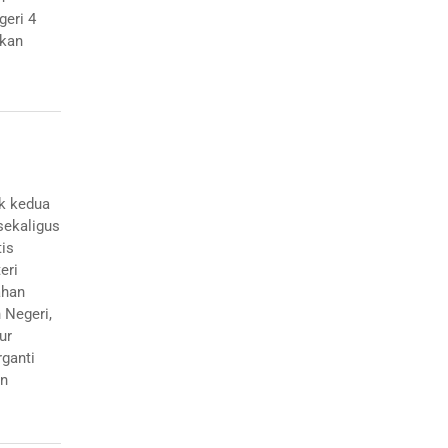
eri 4
ikan
k kedua
sekaligus
is
eri
ahan
 Negeri,
ur
rganti
an