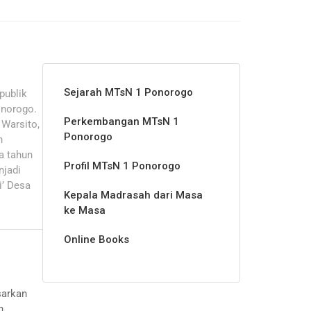
Sejarah MTsN 1 Ponorogo
publik
onorogo.
Perkembangan MTsN 1
Warsito,
Ponorogo
n
a tahun
Profil MTsN 1 Ponorogo
njadi
i’ Desa
Kepala Madrasah dari Masa
ke Masa
Online Books
sarkan
h