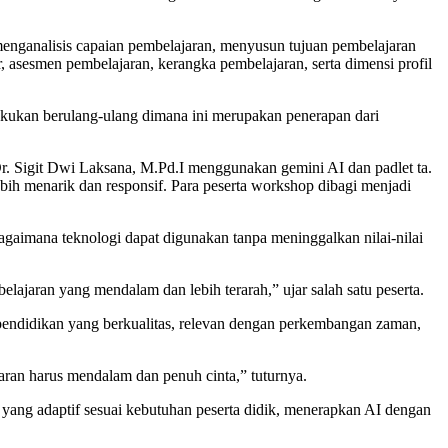
menganalisis capaian pembelajaran, menyusun tujuan pembelajaran
 asesmen pembelajaran, kerangka pembelajaran, serta dimensi profil
lakukan berulang-ulang dimana ini merupakan penerapan dari
r. Sigit Dwi Laksana, M.Pd.I menggunakan gemini AI dan padlet ta.
ih menarik dan responsif. Para peserta workshop dibagi menjadi
imana teknologi dapat digunakan tanpa meninggalkan nilai-nilai
ajaran yang mendalam dan lebih terarah,” ujar salah satu peserta.
ndidikan yang berkualitas, relevan dengan perkembangan zaman,
jaran harus mendalam dan penuh cinta,” tuturnya.
 yang adaptif sesuai kebutuhan peserta didik, menerapkan AI dengan