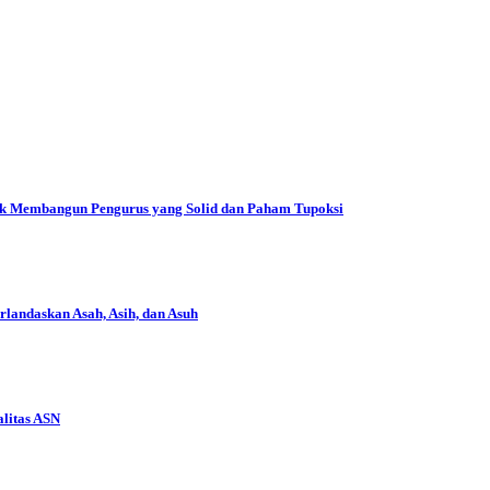
tuk Membangun Pengurus yang Solid dan Paham Tupoksi
landaskan Asah, Asih, dan Asuh
alitas ASN