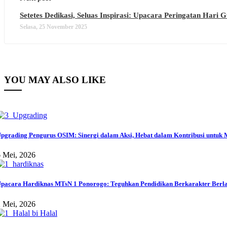
Setetes Dedikasi, Seluas Inspirasi: Upacara Peringatan Hari
Selasa, 25 November 2025
YOU MAY ALSO LIKE
pgrading Pengurus OSIM: Sinergi dalam Aksi, Hebat dalam Kontribusi untuk
 Mei, 2026
pacara Hardiknas MTsN 1 Ponorogo: Teguhkan Pendidikan Berkarakter Berlan
 Mei, 2026