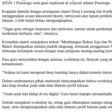
MTsN 1 Ponorogo serta guru madrasah di wilayah selatan Ponorogo.
Kegiatan dimulai dengan pemaparan materi Deep Learning dan Kuriku
menggunakan acuan taksonomi bloom, menyusun alur tujuan pembelajar
lulusan. Lebih lanjut beliau mengungkapkan,
“Tugas guru sebagai inspirator dan motivator, namun untuk pembelaja
kurikulum berbasis cinta”, tuturnya.
Kemudian materi selanjutnya terkait “Membangun Bahan Ajar dan Pen
Materi disampaikan melalui praktik langsung, termasuk penggunaan 
beberapa kelompok sesuai dengan mata pelajaran masing-masing k
Para guru menyambut dengan antusias workshop ini. Banyak yang me
kemanusiaan.
“Selama ini kami mengenal deep learning hanya dalam konteks teknolo
Dalam sambutannya pihak madrasah menyampaikan bahwa workshop i
dan tetap berakar pada nilai-nilai dimensi profil lulusan.
“Anak-anak kita hidup di era digital. Guru harus mampu memanfaatkan 
Setelah mengikuti workshop ini, setiap guru diharapkan mampu menge
tepat, serta mengintegrasikan nilai-nilai dimensi profil lulusan pada set