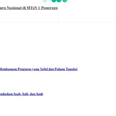
 Guru Nasional di MTsN 1 Ponorogo
 Membangun Pengurus yang Solid dan Paham Tupoksi
daskan Asah, Asih, dan Asuh