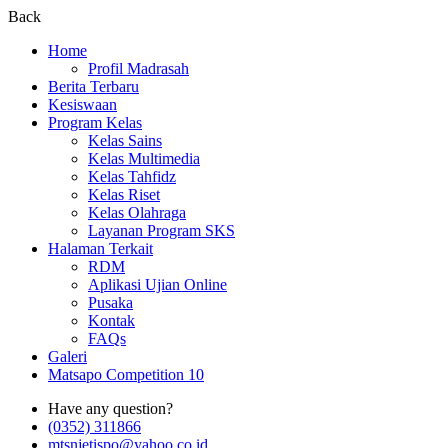
Back
Home
Profil Madrasah
Berita Terbaru
Kesiswaan
Program Kelas
Kelas Sains
Kelas Multimedia
Kelas Tahfidz
Kelas Riset
Kelas Olahraga
Layanan Program SKS
Halaman Terkait
RDM
Aplikasi Ujian Online
Pusaka
Kontak
FAQs
Galeri
Matsapo Competition 10
Have any question?
(0352) 311866
mtsnjetispo@yahoo.co.id