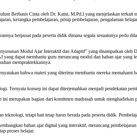
lum Berbasis Cinta oleh Dr. Katni, M.Pd.I yang menjelaskan terkait 
an, kerangka pembelajaran, prisip pembelajaran, pengalaman belajar,
rannya berpusat pada peserta didik dimana segala sesuatunya perlu di
yusunan Modul Ajar Interaktif dan Adaptif” yang disampaikan oleh D
AI yang dapat membantu guru merancang modul dan bahan ajar yang leb
emudian mempraktekkannya.
nyatakan bahwa materi yang diterima membantu mereka memahami baga
gi. Ternyata konsep ini dapat diterjemahkan menjadi pendekatan pembel
ni merupakan bagian dari komitmen madrasah untuk menghadirkan pe
teknologi, tetapi hati tetap harus berada pada peserta didik. Pembela
mbangkan bahan ajar digital yang interaktif, merancang pembelajaran
iap proses belajar.