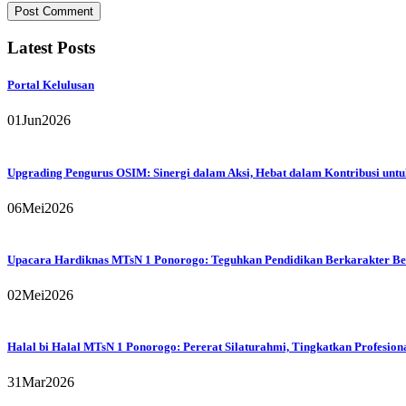
Latest Posts
Portal Kelulusan
01
Jun
2026
Upgrading Pengurus OSIM: Sinergi dalam Aksi, Hebat dalam Kontribusi un
06
Mei
2026
Upacara Hardiknas MTsN 1 Ponorogo: Teguhkan Pendidikan Berkarakter Ber
02
Mei
2026
Halal bi Halal MTsN 1 Ponorogo: Pererat Silaturahmi, Tingkatkan Profesion
31
Mar
2026