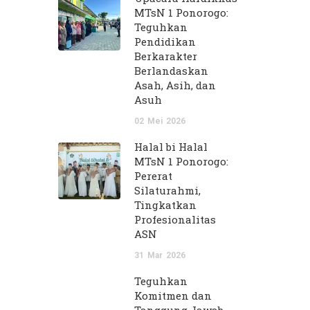
MTsN 1 Ponorogo:
Teguhkan
Pendidikan
Berkarakter
Berlandaskan
Asah, Asih, dan
Asuh
02
Mei
2026
Halal bi Halal
MTsN 1 Ponorogo:
Pererat
Silaturahmi,
Tingkatkan
Profesionalitas
ASN
31
Mar
2026
Teguhkan
Komitmen dan