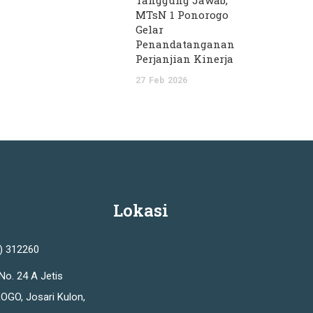
Tanggung Jawab,
MTsN 1 Ponorogo
Gelar
Penandatanganan
Perjanjian Kinerja
27
Feb
2026
Lokasi
2) 312260
No. 24 A Jetis
OGO, Josari Kulon,