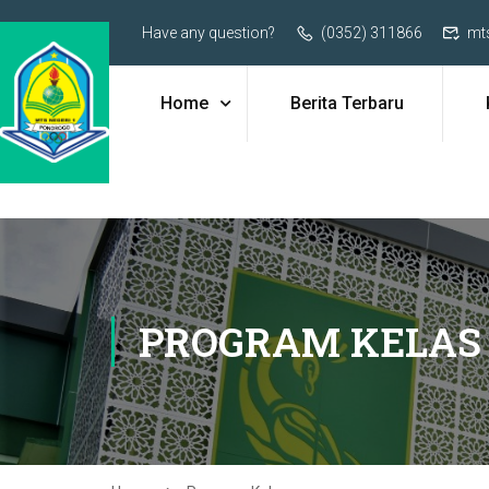
Have any question?
(0352) 311866
mt
Home
Berita Terbaru
PROGRAM KELAS