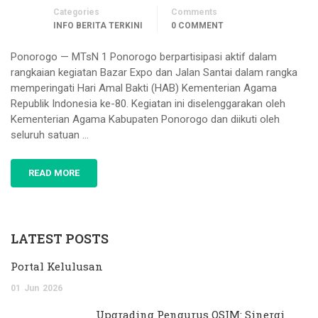
Categories
Comments
INFO BERITA TERKINI
0 COMMENT
Ponorogo — MTsN 1 Ponorogo berpartisipasi aktif dalam
rangkaian kegiatan Bazar Expo dan Jalan Santai dalam rangka
memperingati Hari Amal Bakti (HAB) Kementerian Agama
Republik Indonesia ke-80. Kegiatan ini diselenggarakan oleh
Kementerian Agama Kabupaten Ponorogo dan diikuti oleh
seluruh satuan …
READ MORE
LATEST POSTS
Portal Kelulusan
01
Jun
2026
Upgrading Pengurus OSIM: Sinergi