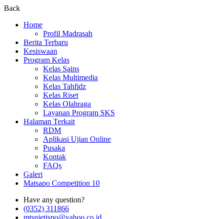
Back
Home
Profil Madrasah
Berita Terbaru
Kesiswaan
Program Kelas
Kelas Sains
Kelas Multimedia
Kelas Tahfidz
Kelas Riset
Kelas Olahraga
Layanan Program SKS
Halaman Terkait
RDM
Aplikasi Ujian Online
Pusaka
Kontak
FAQs
Galeri
Matsapo Competition 10
Have any question?
(0352) 311866
mtsnjetispo@yahoo.co.id