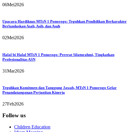
06
Mei
2026
Upacara Hardiknas MTsN 1 Ponorogo: Teguhkan Pendidikan Berkarakter
Berlandaskan Asah, Asih, dan Asuh
02
Mei
2026
Halal bi Halal MTsN 1 Ponorogo: Pererat Silaturahmi, Tingkatkan
Profesionalitas ASN
31
Mar
2026
Teguhkan Komitmen dan Tanggung Jawab, MTsN 1 Ponorogo Gelar
Penandatanganan Perjanjian Kinerja
27
Feb
2026
Follow us
Children Education