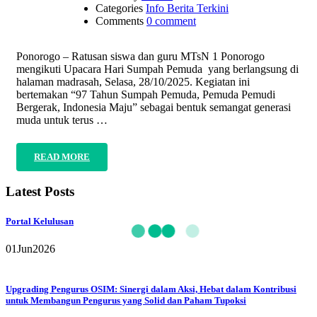
Categories
Info Berita Terkini
Comments
0 comment
Ponorogo – Ratusan siswa dan guru MTsN 1 Ponorogo
mengikuti Upacara Hari Sumpah Pemuda yang berlangsung di
halaman madrasah, Selasa, 28/10/2025. Kegiatan ini
bertemakan “97 Tahun Sumpah Pemuda, Pemuda Pemudi
Bergerak, Indonesia Maju” sebagai bentuk semangat generasi
muda untuk terus …
READ MORE
Latest Posts
Portal Kelulusan
01
Jun
2026
Upgrading Pengurus OSIM: Sinergi dalam Aksi, Hebat dalam Kontribusi
untuk Membangun Pengurus yang Solid dan Paham Tupoksi