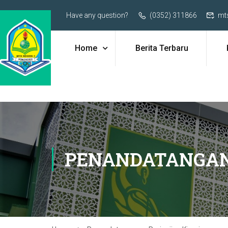
Have any question?
(0352) 311866
mt
Home
Berita Terbaru
PENANDATANGAN