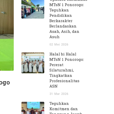
MTsN 1 Ponorogo:
Teguhkan
Pendidikan
Berkarakter
Berlandaskan
Asah, Asih, dan
Asuh
02
Mei
2026
Halal bi Halal
MTsN 1 Ponorogo:
Pererat
Silaturahmi,
Tingkatkan
ogo
Profesionalitas
ASN
31
Mar
2026
Teguhkan
Komitmen dan