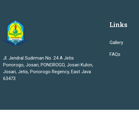
Links
Gallery
FAQs
Jl. Jendral Sudirman No. 24 A Jetis
Ponorogo, Josari, PONOROGO, Josari Kulon,
Josari, Jetis, Ponorogo Regency, East Java
63473
MTsN 1 Ponorogo © 2025 Support By Jinom Ponorogo