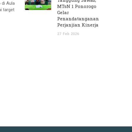
Tanggung Jawab,
 di Aula
MTsN 1 Ponorogo
 target
Gelar
Penandatanganan
Perjanjian Kinerja
27
Feb
2026