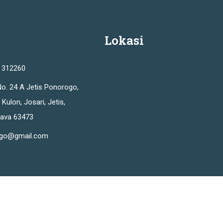
Lokasi
) 312260
No. 24 A Jetis Ponorogo,
ulon, Josari, Jetis,
Java 63473
ogo@gmail.com
PPDB
Terms
Ma'had