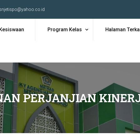
snjetispo@yahoo.co.id
Kesiswaan
Program Kelas
Halaman Terkai
AN PERJANJIAN KINER