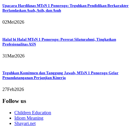
Upacara Hardiknas MTsN 1 Ponorogo: Teguhkan Pendidikan Berkarakter
Berlandaskan Asah, Asih, dan Asuh
02
Mei
2026
Halal bi Halal MTsN 1 Ponorogo: Pererat Silaturahmi, Tingkatkan
Profesionalitas ASN
31
Mar
2026
Teguhkan Komitmen dan Tanggung Jawab, MTsN 1 Ponorogo Gelar
Penandatanganan Perjanjian Kinerja
27
Feb
2026
Follow us
Children Education
Idiom Meaning
Shayari.net