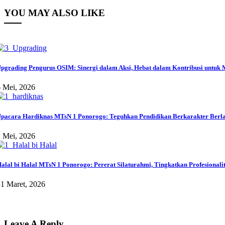
YOU MAY ALSO LIKE
pgrading Pengurus OSIM: Sinergi dalam Aksi, Hebat dalam Kontribusi untuk
 Mei, 2026
pacara Hardiknas MTsN 1 Ponorogo: Teguhkan Pendidikan Berkarakter Berlan
 Mei, 2026
alal bi Halal MTsN 1 Ponorogo: Pererat Silaturahmi, Tingkatkan Profesionali
1 Maret, 2026
Leave A Reply