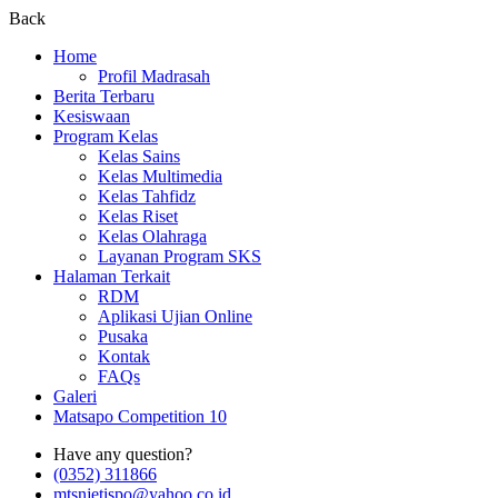
Back
Home
Profil Madrasah
Berita Terbaru
Kesiswaan
Program Kelas
Kelas Sains
Kelas Multimedia
Kelas Tahfidz
Kelas Riset
Kelas Olahraga
Layanan Program SKS
Halaman Terkait
RDM
Aplikasi Ujian Online
Pusaka
Kontak
FAQs
Galeri
Matsapo Competition 10
Have any question?
(0352) 311866
mtsnjetispo@yahoo.co.id