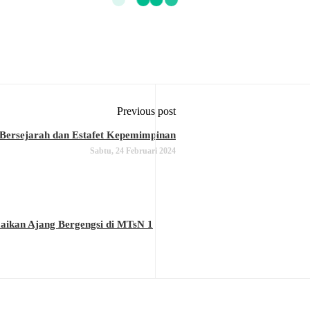
Previous post
Bersejarah dan Estafet Kepemimpinan
Sabtu, 24 Februari 2024
aikan Ajang Bergengsi di MTsN 1