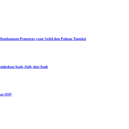
 Membangun Pengurus yang Solid dan Paham Tupoksi
daskan Asah, Asih, dan Asuh
tas ASN