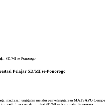
ajar SD/MI se-Ponorogo
stasi Pelajar SD/MI se-Ponorogo
gai madrasah unggulan melalui penyelenggaraan
MATSAPO Competi
 kompetitif para pelajar tingkat SD/MI se-Kabupaten Ponorogo.