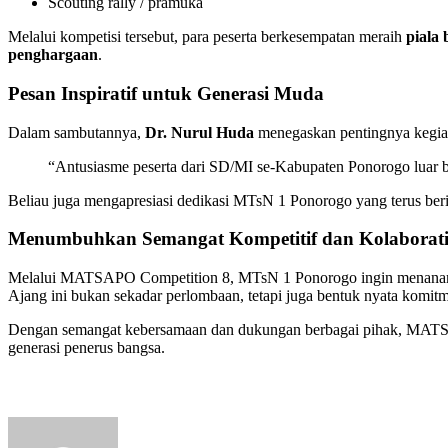
Scouting rally / pramuka
Melalui kompetisi tersebut, para peserta berkesempatan meraih
piala 
penghargaan
.
Pesan Inspiratif untuk Generasi Muda
Dalam sambutannya,
Dr. Nurul Huda
menegaskan pentingnya kegiat
“Antusiasme peserta dari SD/MI se-Kabupaten Ponorogo luar bi
Beliau juga mengapresiasi dedikasi MTsN 1 Ponorogo yang terus beri
Menumbuhkan Semangat Kompetitif dan Kolaborati
Melalui MATSAPO Competition 8, MTsN 1 Ponorogo ingin menanamkan
Ajang ini bukan sekadar perlombaan, tetapi juga bentuk nyata kom
Dengan semangat kebersamaan dan dukungan berbagai pihak, MATSAPO 
generasi penerus bangsa.