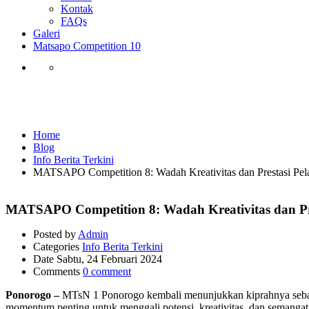
Kontak
FAQs
Galeri
Matsapo Competition 10
Info Berita Terkini
Home
Blog
Info Berita Terkini
MATSAPO Competition 8: Wadah Kreativitas dan Prestasi Pel
MATSAPO Competition 8: Wadah Kreativitas dan Pre
Posted by
Admin
Categories
Info Berita Terkini
Date
Sabtu, 24 Februari 2024
Comments
0 comment
Ponorogo –
MTsN 1 Ponorogo kembali menunjukkan kiprahnya seba
momentum penting untuk menggali potensi, kreativitas, dan semangat