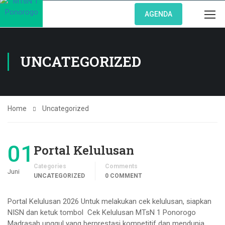
AGENDA
UNCATEGORIZED
Home
Uncategorized
01
Portal Kelulusan
Categories
Comments
Juni
UNCATEGORIZED
0 COMMENT
Portal Kelulusan 2026 Untuk melakukan cek kelulusan, siapkan
NISN dan ketuk tombol Cek Kelulusan MTsN 1 Ponorogo
Madrasah unggul yang berprestasi kompetitif dan mendunia,