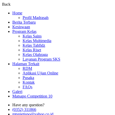
Back
Home
Profil Madrasah
Berita Terbaru
Kesiswaan
Program Kelas
Kelas Sains
Kelas Multimedia
Kelas Tahfidz
Kelas Riset
Kelas Olahraga
Layanan Program SKS
Halaman Terkait
RDM
Aplikasi Ujian Online
Pusaka
Kontak
FAQs
Galeri
Matsapo Competition 10
Have any question?
(0352) 311866
mtsnjetispo@yahoo.co.id