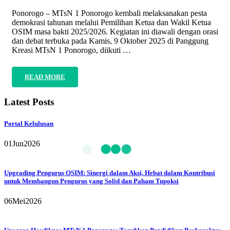
Ponorogo – MTsN 1 Ponorogo kembali melaksanakan pesta
demokrasi tahunan melalui Pemilihan Ketua dan Wakil Ketua
OSIM masa bakti 2025/2026. Kegiatan ini diawali dengan orasi
dan debat terbuka pada Kamis, 9 Oktober 2025 di Panggung
Kreasi MTsN 1 Ponorogo, diikuti …
READ MORE
Latest Posts
Portal Kelulusan
01
Jun
2026
Upgrading Pengurus OSIM: Sinergi dalam Aksi, Hebat dalam Kontribusi
untuk Membangun Pengurus yang Solid dan Paham Tupoksi
06
Mei
2026