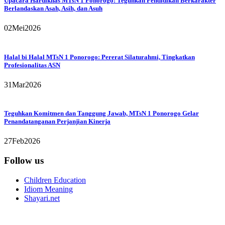
Upacara Hardiknas MTsN 1 Ponorogo: Teguhkan Pendidikan Berkarakter
Berlandaskan Asah, Asih, dan Asuh
02
Mei
2026
Halal bi Halal MTsN 1 Ponorogo: Pererat Silaturahmi, Tingkatkan
Profesionalitas ASN
31
Mar
2026
Teguhkan Komitmen dan Tanggung Jawab, MTsN 1 Ponorogo Gelar
Penandatanganan Perjanjian Kinerja
27
Feb
2026
Follow us
Children Education
Idiom Meaning
Shayari.net