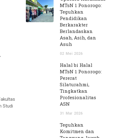
MTsN 1 Ponorogo:
Teguhkan
Pendidikan
Berkarakter
Berlandaskan
Asah, Asih, dan
Asuh
02
Mei
2026
r
Halal bi Halal
MTsN 1 Ponorogo:
Pererat
Silaturahmi,
Tingkatkan
Profesionalitas
akultas
ASN
m Studi
31
Mar
2026
Teguhkan
Komitmen dan
Tanggung Jawab,