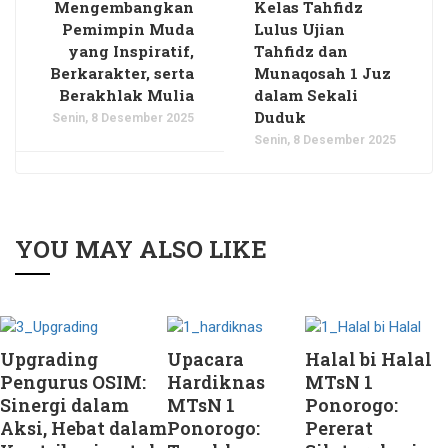
Mengembangkan
Kelas Tahfidz
Pemimpin Muda
Lulus Ujian
yang Inspiratif,
Tahfidz dan
Berkarakter, serta
Munaqosah 1 Juz
Berakhlak Mulia
dalam Sekali
Duduk
Senin, 8 Desember 2025
Senin, 8 Desember 2025
YOU MAY ALSO LIKE
Upgrading
Upacara
Halal bi Halal
Pengurus OSIM:
Hardiknas
MTsN 1
Sinergi dalam
MTsN 1
Ponorogo:
Aksi, Hebat dalam
Ponorogo:
Pererat