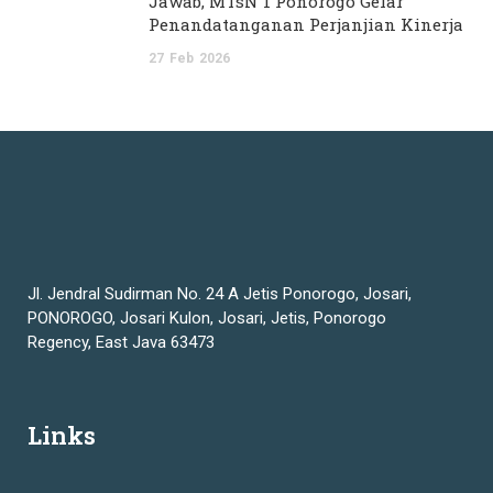
Jawab, MTsN 1 Ponorogo Gelar
Penandatanganan Perjanjian Kinerja
27
Feb
2026
Jl. Jendral Sudirman No. 24 A Jetis Ponorogo, Josari,
PONOROGO, Josari Kulon, Josari, Jetis, Ponorogo
Regency, East Java 63473
Links